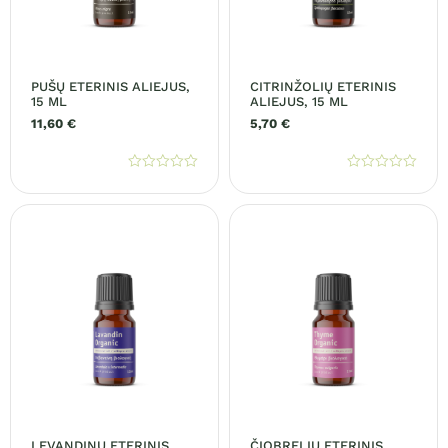
PUŠŲ ETERINIS ALIEJUS,
CITRINŽOLIŲ ETERINIS
15 ML
ALIEJUS, 15 ML
11,60
€
5,70
€
Įvertinimas:
Įvertinimas:
0
0
iš
iš
5
5
LEVANDINŲ ETERINIS
ČIOBRELIŲ ETERINIS