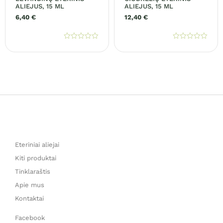
ALIEJUS, 15 ML
ALIEJUS, 15 ML
6,40
€
12,40
€
Įvertinimas:
Įvertinimas:
0
0
iš
iš
5
5
Eteriniai aliejai
Kiti produktai
Tinklaraštis
Apie mus
Kontaktai
Facebook