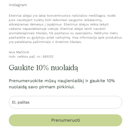
Instagram
Eteriniai aliejai yra labai koncentruotos natūralios medžiagos, todėl
juos naudojant turėtų būti laikomasi saugumo reikalavimų,
atkreipiamas dėmesys į įspėjimus. Eterinius aliejus reikia laikyti
vaikams nepasiekiamoje vietoje. Eteriniai aliejai skirti naudoti
aromaterapiniais tikslais, tik pasitarus su specialistu. Nėštumo metu
pasitarkite su gydytoju prieš vartojimą. Visa informacija apie produktus
yra pateikiama pažintiniais ir švietimo tikslais.
Ieva Mačiūnė
Indv. veiklos paž. nr.: 685123
Gaukite 10% nuolaidą
Prenumeruokite mūsų naujienlaiškį ir gaukite 10%
nuolaidą savo pirmam pirkiniui.
Prenumeruoti