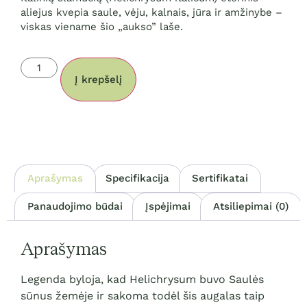
aliejus kvepia saule, vėju, kalnais, jūra ir amžinybe –
viskas viename šio „aukso” laše.
Į krepšelį
Aprašymas
Specifikacija
Sertifikatai
Panaudojimo būdai
Įspėjimai
Atsiliepimai (0)
Aprašymas
Legenda byloja, kad Helichrysum buvo Saulės
sūnus žemėje ir sakoma todėl šis augalas taip