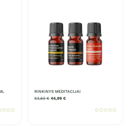
ML
RINKINYS MEDITACIJAI
53,60
€
44,99
€
rtinimas:
Įvertinimas:
0
iš
5