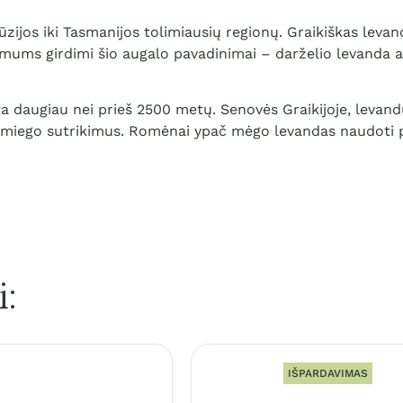
jos iki Tasmanijos tolimiausių regionų. Graikiškas levand
ums girdimi šio augalo pavadinimai – darželio levanda ar 
ta daugiau nei prieš 2500 metų. Senovės Graikijoje, levand
ir miego sutrikimus. Romėnai ypač mėgo levandas naudoti 
i:
IŠPARDAVIMAS