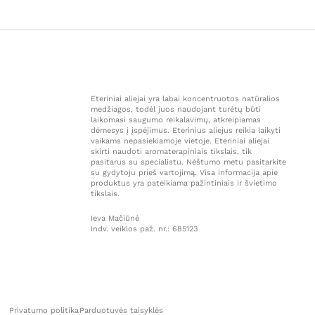
Eteriniai aliejai yra labai koncentruotos natūralios
medžiagos, todėl juos naudojant turėtų būti
laikomasi saugumo reikalavimų, atkreipiamas
dėmesys į įspėjimus. Eterinius aliejus reikia laikyti
vaikams nepasiekiamoje vietoje. Eteriniai aliejai
skirti naudoti aromaterapiniais tikslais, tik
pasitarus su specialistu. Nėštumo metu pasitarkite
su gydytoju prieš vartojimą. Visa informacija apie
produktus yra pateikiama pažintiniais ir švietimo
tikslais.
Ieva Mačiūnė
Indv. veiklos paž. nr.: 685123
Privatumo politika
Parduotuvės taisyklės