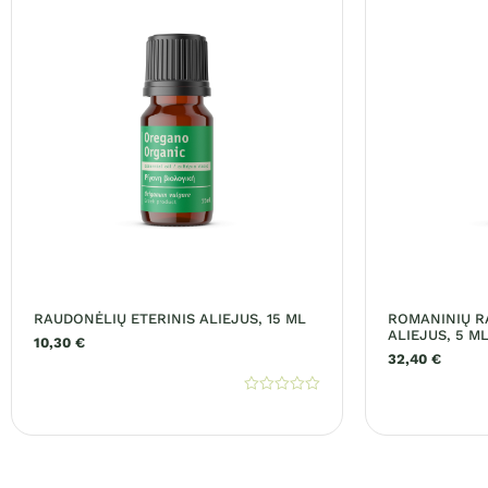
RAUDONĖLIŲ ETERINIS ALIEJUS, 15 ML
ROMANINIŲ R
ALIEJUS, 5 M
10,30
€
32,40
€
Įvertinimas:
0
iš
5