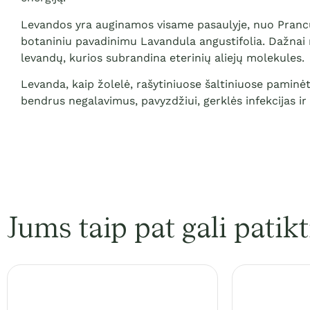
Levandos yra auginamos visame pasaulyje, nuo Prancūzi
botaniniu pavadinimu Lavandula angustifolia. Dažnai m
levandų, kurios subrandina eterinių aliejų molekules.
Levanda, kaip žolelė, rašytiniuose šaltiniuose paminė
bendrus negalavimus, pavyzdžiui, gerklės infekcijas 
Jums taip pat gali patikt