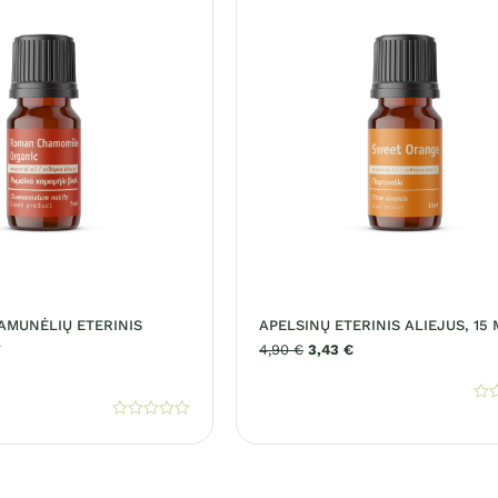
AMUNĖLIŲ ETERINIS
APELSINŲ ETERINIS ALIEJUS, 15 
L
4,90
€
3,43
€
Įve
0
Įvertinimas:
iš
0
5
iš
5