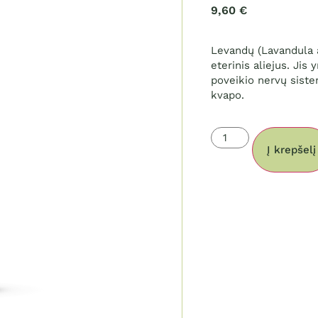
9,60
€
įvertinimų:
)
Levandų (Lavandula an
eterinis aliejus. Jis
poveikio nervų siste
kvapo.
Į krepšelį