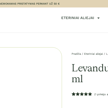
NEMOKAMAS PRISTATYMAS PERKANT UŽ 50 €
ETERINIAI ALIEJAI
Pradžia
/
Eteriniai aliejai
/ L
Levandų 
ml
(
1
pirkėjo a
Įvertinimas:
1
5.00
iš 5
(viso