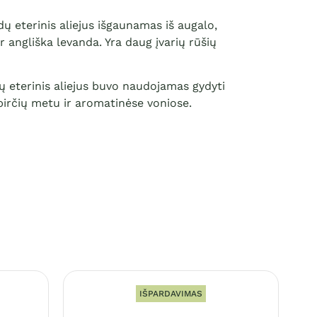
ų eterinis aliejus išgaunamas iš augalo,
angliška levanda. Yra daug įvarių rūšių
ų eterinis aliejus buvo naudojamas gydyti
pirčių metu ir aromatinėse voniose.
IŠPARDAVIMAS