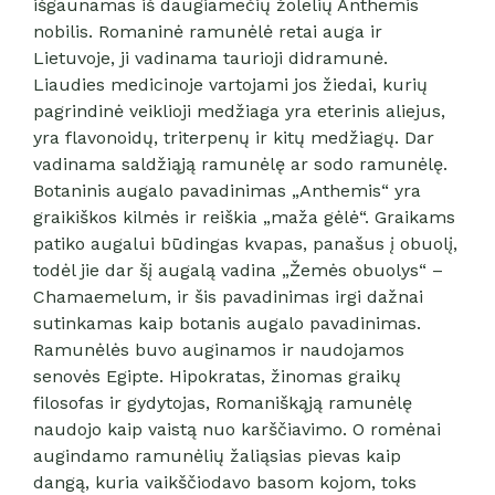
išgaunamas iš daugiamečių žolelių Anthemis
nobilis. Romaninė ramunėlė retai auga ir
Lietuvoje, ji vadinama taurioji didramunė.
Liaudies medicinoje vartojami jos žiedai, kurių
pagrindinė veiklioji medžiaga yra eterinis aliejus,
yra flavonoidų, triterpenų ir kitų medžiagų. Dar
vadinama saldžiąją ramunėlę ar sodo ramunėlę.
Botaninis augalo pavadinimas „Anthemis“ yra
graikiškos kilmės ir reiškia „maža gėlė“. Graikams
patiko augalui būdingas kvapas, panašus į obuolį,
todėl jie dar šį augalą vadina „Žemės obuolys“ –
Chamaemelum, ir šis pavadinimas irgi dažnai
sutinkamas kaip botanis augalo pavadinimas.
Ramunėlės buvo auginamos ir naudojamos
senovės Egipte. Hipokratas, žinomas graikų
filosofas ir gydytojas, Romaniškąją ramunėlę
naudojo kaip vaistą nuo karščiavimo. O romėnai
augindamo ramunėlių žaliąsias pievas kaip
dangą, kuria vaikščiodavo basom kojom, toks