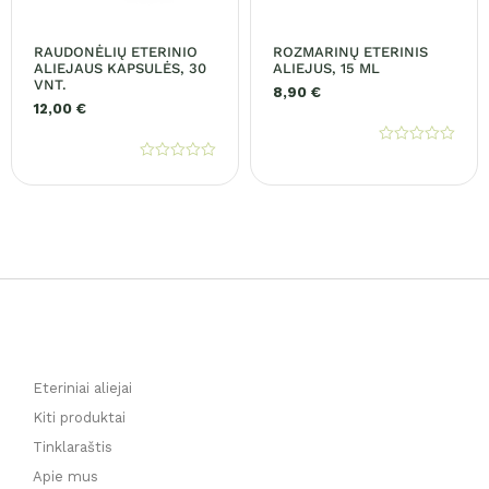
RAUDONĖLIŲ ETERINIO
ROZMARINŲ ETERINIS
ALIEJAUS KAPSULĖS, 30
ALIEJUS, 15 ML
VNT.
8,90
€
12,00
€
Įvertinimas:
0
Įvertinimas:
iš
0
5
iš
5
Eteriniai aliejai
Kiti produktai
Tinklaraštis
Apie mus