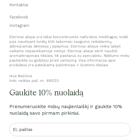
Kontaktai
Facebook
Instagram
Eteriniai aliejai yra labai koncentruotos natūralios medžiagos, todėl
juos naudojant turėtų būti laikomasi saugumo reikalavimų,
atkreipiamas dėmesys į įspėjimus. Eterinius aliejus reikia laikyti
vaikams nepasiekiamoje vietoje. Eteriniai aliejai skirti naudoti
aromaterapiniais tikslais, tik pasitarus su specialistu. Nėštumo metu
pasitarkite su gydytoju prieš vartojimą. Visa informacija apie
produktus yra pateikiama pažintiniais ir švietimo tikslais.
Ieva Mačiūnė
Indv. veiklos paž. nr.: 685123
Gaukite 10% nuolaidą
Prenumeruokite mūsų naujienlaiškį ir gaukite 10%
nuolaidą savo pirmam pirkiniui.